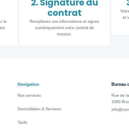
2. Signature du
contrat
Votr
et 
z le
Remplissez vos informations et signez
act
numériquement votre contrat de
mission.
Navigation
Bureau d
Nos services
Rue de la
1080 Brux
Domiciliation & Services
info@com
Tarifs