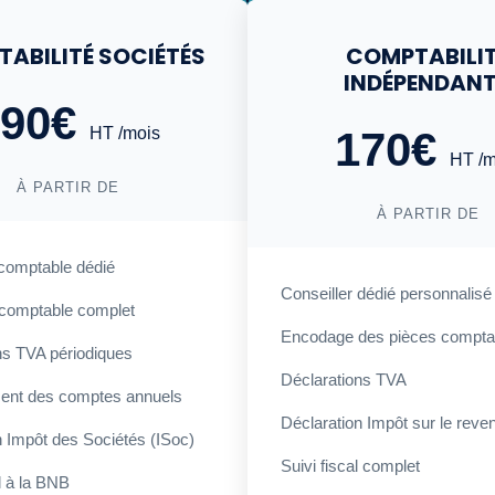
ABILITÉ SOCIÉTÉS
COMPTABILI
INDÉPENDAN
290€
HT /mois
170€
HT /m
À PARTIR DE
À PARTIR DE
 comptable dédié
Conseiller dédié personnalisé
comptable complet
Encodage des pièces compta
ns TVA périodiques
Déclarations TVA
ent des comptes annuels
Déclaration Impôt sur le reve
n Impôt des Sociétés (ISoc)
Suivi fiscal complet
l à la BNB